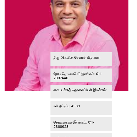
திரு.அரவிந்த செனரத் விதாரண
நேரடி தொலைபேசி இலக்கம்: 011-
2887440
கையடக்கத் தொலைப்பேசி இலக்கம்:
உள் நீட்டிப்பு: 4300
தொலைநகல் இலக்கம்: 011-
2868923