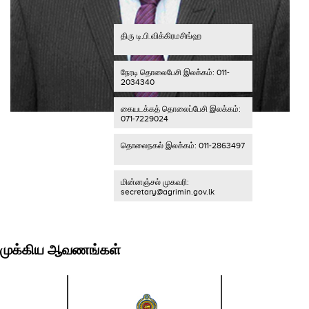
திரு டி.பி.விக்கிரமசிங்ஹ
நேரடி தொலைபேசி இலக்கம்: 011-
2034340
கையடக்கத் தொலைப்பேசி இலக்கம்:
071-7229024
தொலைநகல் இலக்கம்: 011-2863497
மின்னஞ்சல் முகவரி:
secretary@agrimin.gov.lk
முக்கிய ஆவணங்கள்