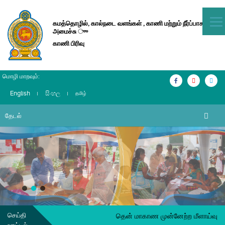
கமத்தொழில், கால்நடை வளங்கள் , காணி மற்றும் நீர்ப்பாசன
அமைச்சு ுு
காணி பிரிவு
மொழி மாறவும்:
English
සිංහල
தமிழ்
செய்தி
தென் மாகாண முன்னேற்ற மீளாய்வுக் கூட