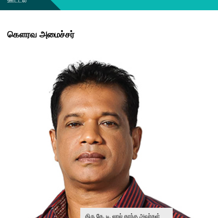
ஊட்டல்
கௌரவ அமைச்சர்
திரு கே. டி. லால் காந்த அவர்கள்