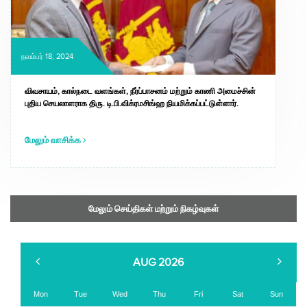
நவம்பர் 18, 2024
விவசாயம், கால்நடை வளங்கள், நீர்ப்பாசனம் மற்றும் காணி அமைச்சின்
புதிய செயலாளராக திரு. டி.பி.விக்ரமசிங்ஹ நியமிக்கப்பட்டுள்ளார்.
மேலும் வாசிக்க
மேலும் செய்திகள் மற்றும் நிகழ்வுகள்
AUG 2026
Mon
Tue
Wed
Thu
Fri
Sat
Sun