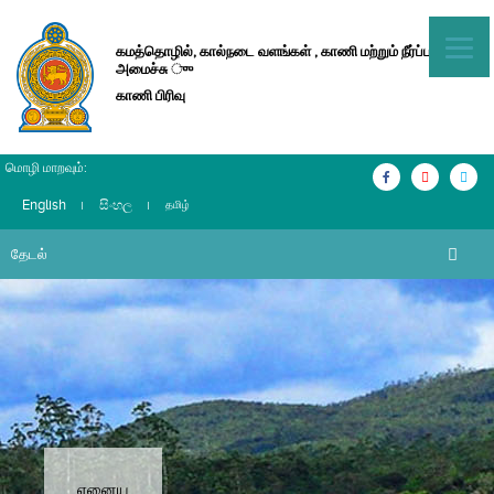
கமத்தொழில், கால்நடை வளங்கள் , காணி மற்றும் நீர்ப்பாசன
அமைச்சு ுு
காணி பிரிவு
மொழி மாறவும்:
English
සිංහල
தமிழ்
ஏனைய