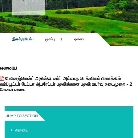
இருக்குமிடம் |
முகப்பு
|
ஏனைய
ஏனைய
மேனேஜ்மென்ட் அசிஸ்டெண்ட் அல்லாத டெக்னிகல் பிளாக்கில்
கம்ப்யூட்டர் டேட்டா ஆபரேட்டர் பதவிக்கான பதவி உயர்வு நடைமுறை - 2
சேவை வகை
JUMP TO SECTION
ஏனைய