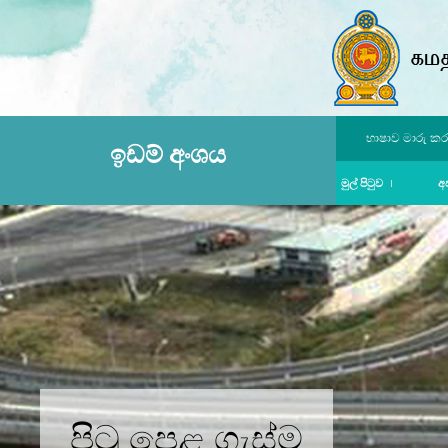
භාෂාව මාරු කර
ඉඩම් අංශය
මුල් පිටුව
අ
පිටු පෙළ ගැස්ම