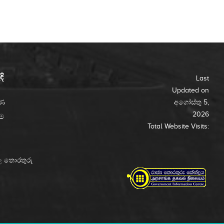
ි
Last
Updated on
ැණ
අගෝස්තු 5,
2026
්ම
Total Website Visits:
ල තොරතුරු