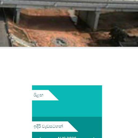
ඊළඟ
ඉදිරි වැඩසටහන්