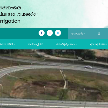
බාගත කිරීම්
සංඛ්‍යාලේඛන
තොරතුරු පනත
අපව අමතන්න