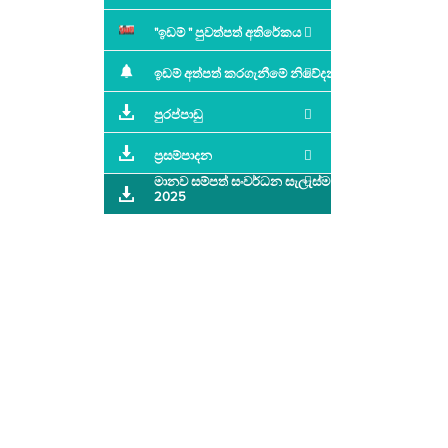
"ඉඩම් " පුවත්පත් අතිරේකය
ඉඩම් අත්පත් කරගැනීමේ නිවේදන
පුරප්පාඩු
ප්‍රසම්පාදන
මානව සම්පත් සංවර්ධන සැලැස්ම -
2025