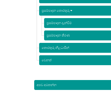
ප්‍රසම්පාදන තොරතුරු
ප්‍රසම්පාදන දැන්වීම්
ප්‍රසම්පාදන තීරණ
තොරතුරු නිළධාරීන්
වෙනත්
අපව අමතන්න