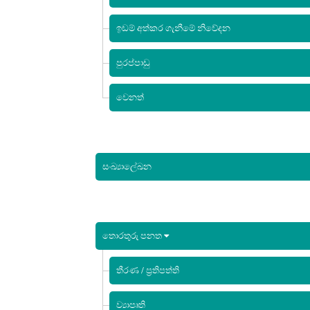
ඉඩම් අත්කර ගැනීමේ නිවේදන
පුරප්පාඩු
වෙනත්
සංඛ්‍යාලේඛන
තොරතුරු පනත
තීරණ / ප්‍රතිපත්ති
ව්‍යාපෘති