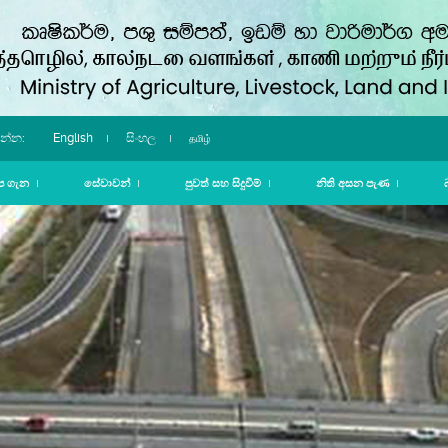
English
න්න:
සිංහල
தமிழ்
ප ගැන
සේවාවන්
පුවත් සහ සිදුවීම්
නිති අසන පැණ