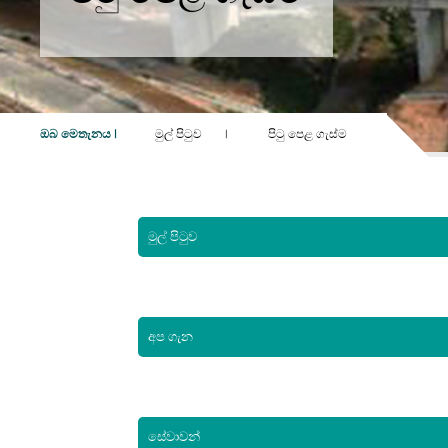
ඔබ මෙතැනය |
මුල් පිටුව
|
පිටු පෙළ ගැස්ම
මුල් පිටුව
අප ගැන
සේවාවන්