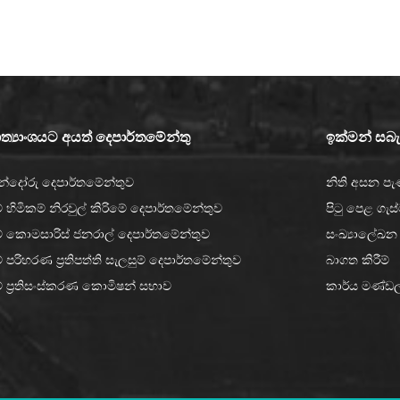
ත්‍යාංශයට අයත් දෙපාර්තමේන්තු
ඉක්මන් සබැඳ
ින්දෝරු දෙපාර්තමේන්තුව
නිති අසන ප
 හිමිකම් නිරවුල් කිරිමේ දෙපාර්තමේන්තුව
පිටු පෙළ ගැස
් කොමසාරිස් ජනරාල් දෙපාර්තමේන්තුව
සංඛ්‍යාලේඛන
 පරිහරණ ප්‍රතිපත්ති සැලසුම් දෙපාර්තමේන්තුව
බාගත කිරීම්
් ප්‍රතිසංස්කරණ කොමිෂන් සභාව
කාර්ය මණ්ඩ