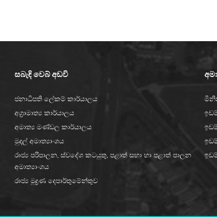
සබැඳි වෙබ් අඩවි
අමා
ජනාධිපති ලේකම් කාර්යාලය
මින
අග්‍රාමාත්‍ය කාර්යාලය
ඉඩම්
අමාත්‍ය මණ්ඩල කාර්යාලය
ඉඩම
මුදල් අමාත්‍යාංශය
ඉඩම්
රාජ්‍ය පරිපාලන, ස්වදේශ කටයුතු, පළාත් සභා හා පළාත් පාලන
ඉඩම
අමාත්‍යාංශය
රාජ්‍ය මුද්‍රණ දෙපාර්තුමේන්තුව