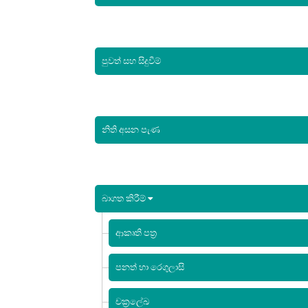
පුවත් සහ සිදුවීම්
නිති අසන පැණ
බාගත කිරීම්
ආකෘති පත්‍ර
පනත් හා රෙගුලාසි
චක්‍රලේඛ